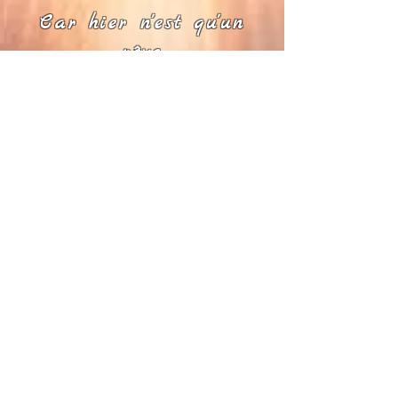
Car hier n'est qu'un
rêve
et demain n'est qu'une
vision.
Mais aujourd'hui, bien
vécu,
fait de chaque hier un
rêve de bonheur
et de chaque demain
une vision d'espoir.
Donc, vis ce jour avec
confiance.