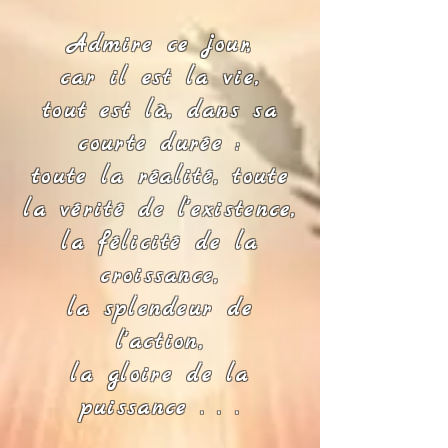
Admire ce jour,
car il est la vie,
tout est là, dans sa
courte durée :
toute la réalité, toute
la vérité de l'existence,
la félicité de la
croissance,
la splendeur de
l'action,
la gloire de la
puissance . . .